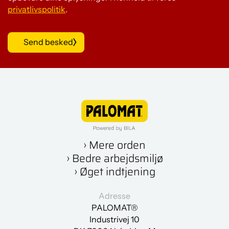
privatlivspolitik
.
Luftforbrug for én PALOMAT® Inline - pneaumatisk:
Arbejdstryk: 6-7 bar
Send besked
Mindste luftforbrug for én cyklus: 55 Liter/cykle
Cyklustid:
For at nedstable eller stable en palle: 15 sekunder
Løftekapacitet:
500 kg
IP Klasse = 64
› Mere orden
› Bedre arbejdsmiljø
› Øget indtjening
Adresse
PALOMAT®
Industrivej 10