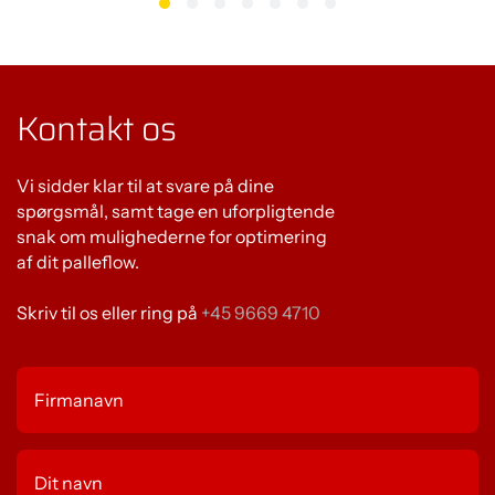
serie)
Smc -
Solenoid
4
17mA -
67mA -
4
Solenoid
for lifting
input
0,40W
0,80W
Solenoid
Smc -
2
17mA -
34mA -
Kontakt os
for
2
Solenoid
input
0,40W
0,80W
gripping
Vi sidder klar til at svare på dine
Max power consumption at 24V DC: 361mA - 8,66W
spørgsmål, samt tage en uforpligtende
snak om mulighederne for optimering
af dit palleflow.
Pneuma
tisk data
Skriv til os eller ring på
+45 9669 4710
Trykluftkv
alitet
Luft
efter ISO
kvalitet:
8573-1
(3.4.3
Water