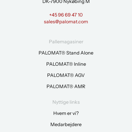
DK-7900 Nykøbing M
+45 96 69 47 10
sales@palomat.com
Pallemagasiner
PALOMAT® Stand Alone
PALOMAT® Inline
PALOMAT® AGV
PALOMAT® AMR
Nyttige links
Hvem er vi?
Medarbejdere