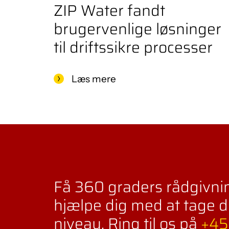
ZIP Water fandt
brugervenlige løsninger
til driftssikre processer
Læs mere
Få 360 graders rådgivnin
hjælpe dig med at tage d
niveau. Ring til os på
+45