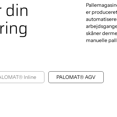
 din
Pallemagasin
er produceret
ring
automatiserer
PALOMAT®
arbejdsgangen
skåner derme
Automatisk pallehåndter
manuelle pall
ALOMAT® Inline
PALOMAT® AGV