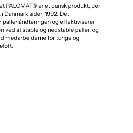
et PALOMAT® er et dansk produkt, der
 i Danmark siden 1992. Det
 pallehåndteringen og effektiviserer
 AMR
 ved at stable og nedstable paller, og
d medarbejderne for tunge og
ing med mobile robotter
eløft.