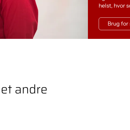
helst, hvor 
Brug for
pet andre