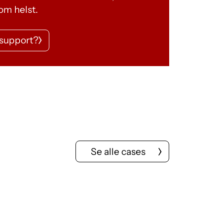
som helst.
 support?
Se alle cases