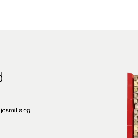
d
ejdsmiljø og