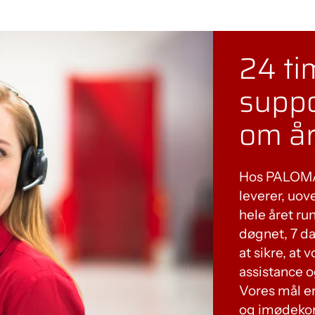
24 ti
suppo
om år
Hos PALOMAT
leverer, uov
hele året run
døgnet, 7 d
at sikre, at
assistance o
Vores mål er
og imødeko