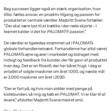
Bag succesen ligger også en stærk organisation, hvor
tillid, fælles ansvar, en proaktiv tilgang og passion for
produktet er centrale værdier. Majbritt Svane fortæller:
”Der skal være lyst til at trække i den røde skjorte - I
teamet kalder vi det for
PALOMAT® passion
.”
De værdier er ligeledes strømmet ud i PALOMATs
globale forhandlernetværk. Forhandlerne har altid været
PALOMATs øjne og ører i markedet og bidraget med
indsigt og feedback fra kunder, der får gavn af produktet
hver dag. Det er en filosofi, der har båret frugt. I dag er
antallet af solgte maskiner om året 1.000, og næste mål
er 2.000 maskiner om året i 2030.
"Der er fart på, og hvis man sidder med penge på
kistebunden, så ring og køb en PALOMAT. Vi er klar til at
levere," afslutter Majbritt Svane med et smil.