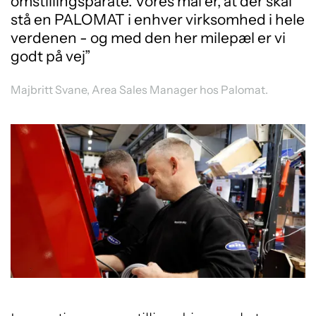
omstillingsparate. Vores mål er, at der skal
stå en PALOMAT i enhver virksomhed i hele
verdenen - og med den her milepæl er vi
godt på vej”
Majbritt Svane, Area Sales Manager hos Palomat.