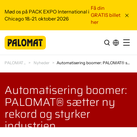
Få din
Mød os på PACK EXPO International i
GRATIS billet
Chicago 18.-21. oktober 2026
her
PALOMAT
Nyheder
Automatisering boomer: PALOMAT® sætter ny rekord o…
Automatisering boomer:
PALOMAT® sætter ny
rekord og styrker
industrien