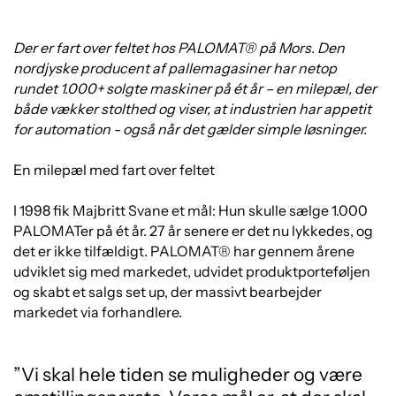
Der er fart over feltet hos PALOMAT® på Mors. Den
nordjyske producent af pallemagasiner har netop
rundet 1.000+ solgte maskiner på ét år – en milepæl, der
både vækker stolthed og viser, at industrien har appetit
for automation - også når det gælder simple løsninger.
En milepæl med fart over feltet
I 1998 fik Majbritt Svane et mål: Hun skulle sælge 1.000
PALOMATer på ét år. 27 år senere er det nu lykkedes, og
det er ikke tilfældigt. PALOMAT® har gennem årene
udviklet sig med markedet, udvidet produktporteføljen
og skabt et salgs set up, der massivt bearbejder
markedet via forhandlere.
”Vi skal hele tiden se muligheder og være