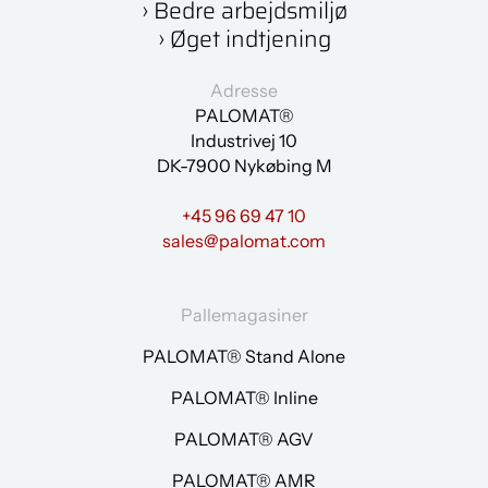
› Bedre arbejdsmiljø
› Øget indtjening
Adresse
PALOMAT®
Industrivej 10
DK-7900 Nykøbing M
+45 96 69 47 10
sales@palomat.com
Pallemagasiner
PALOMAT® Stand Alone
PALOMAT® Inline
PALOMAT® AGV
PALOMAT® AMR