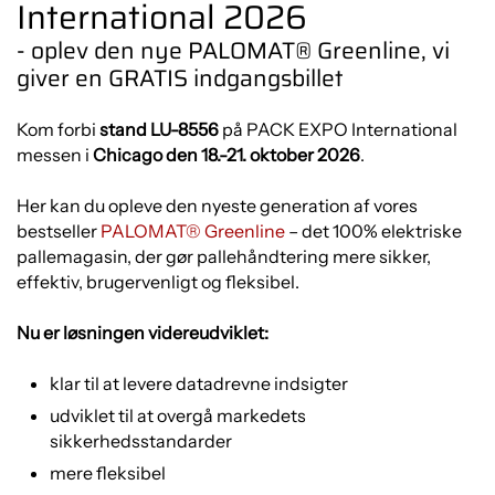
International 2026
- oplev den nye PALOMAT® Greenline, vi
giver en GRATIS indgangsbillet
Kom forbi
stand LU-8556
på PACK EXPO International
messen i
Chicago den 18.-21. oktober 2026
.
Her kan du opleve den nyeste generation af vores
bestseller
PALOMAT® Greenline
– det 100% elektriske
pallemagasin, der gør pallehåndtering mere sikker,
effektiv, brugervenligt og fleksibel.
Nu er løsningen videreudviklet:
klar til at levere datadrevne indsigter
udviklet til at overgå markedets
sikkerhedsstandarder
mere fleksibel