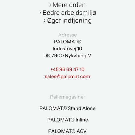
› Mere orden
› Bedre arbejdsmiljø
› Øget indtjening
Adresse
PALOMAT®
Industrivej 10
DK-7900 Nykøbing M
+45 96 69 47 10
sales@palomat.com
Pallemagasiner
PALOMAT® Stand Alone
PALOMAT® Inline
PALOMAT® AGV