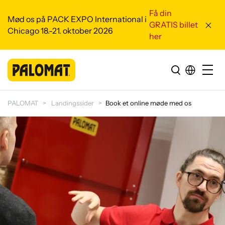
Få din
Mød os på PACK EXPO International i
GRATIS billet
Chicago 18.-21. oktober 2026
her
PALOMAT
Landingssider
Book et online møde med os