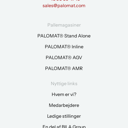
sales@palomat.com
Pallemagasiner
PALOMAT® Stand Alone
PALOMAT® Inline
PALOMAT® AGV
PALOMAT® AMR
Nyttige links
Hvem er vi?
Medarbejdere
Ledige stillinger
En del af BILA Group