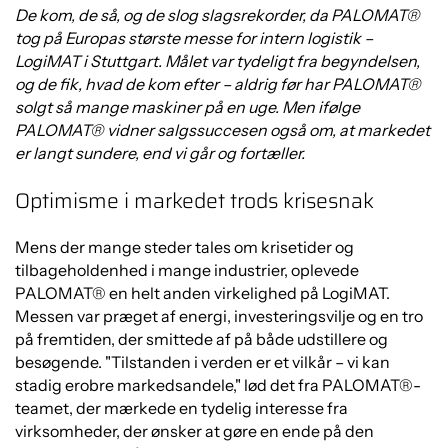
De kom, de så, og de slog slagsrekorder, da PALOMAT®
tog på Europas største messe for intern logistik –
LogiMAT i Stuttgart. Målet var tydeligt fra begyndelsen,
og de fik, hvad de kom efter – aldrig før har PALOMAT®
solgt så mange maskiner på en uge. Men ifølge
PALOMAT® vidner salgssuccesen også om, at markedet
er langt sundere, end vi går og fortæller.
Optimisme i markedet trods krisesnak
Mens der mange steder tales om krisetider og
tilbageholdenhed i mange industrier, oplevede
PALOMAT® en helt anden virkelighed på LogiMAT.
Messen var præget af energi, investeringsvilje og en tro
på fremtiden, der smittede af på både udstillere og
besøgende. "Tilstanden i verden er et vilkår – vi kan
stadig erobre markedsandele," lød det fra PALOMAT®-
teamet, der mærkede en tydelig interesse fra
virksomheder, der ønsker at gøre en ende på den