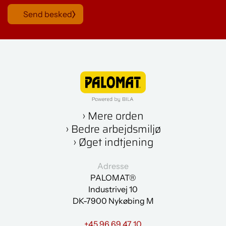
Send besked
› Mere orden
› Bedre arbejdsmiljø
› Øget indtjening
Adresse
PALOMAT®
Industrivej 10
DK-7900 Nykøbing M
+45 96 69 47 10